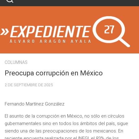
Skip
to
content
COLUMNAS
Preocupa corrupción en México
2 DE SEPTIEMBRE DE 2025
Fernando Martínez González
El asunto de la corrupción en México, no sólo en círculos
gubernamentales sino en todos los ámbitos del país, sigue
siendo una de las preocupaciones de los mexicanos. En
reciente encuesta realizada por el INEGI, el 83% de los