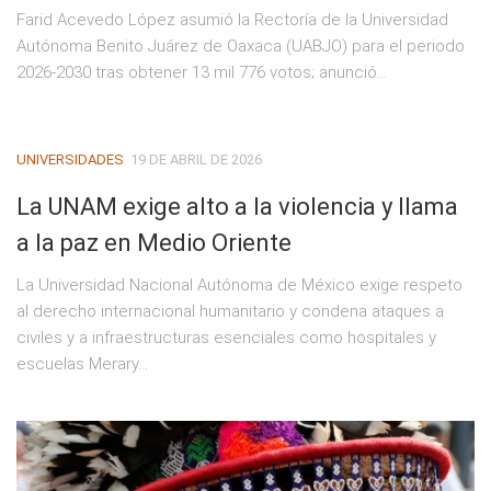
Farid Acevedo López asumió la Rectoría de la Universidad
Autónoma Benito Juárez de Oaxaca (UABJO) para el periodo
2026-2030 tras obtener 13 mil 776 votos; anunció...
UNIVERSIDADES
19 DE ABRIL DE 2026
La UNAM exige alto a la violencia y llama
a la paz en Medio Oriente
La Universidad Nacional Autónoma de México exige respeto
al derecho internacional humanitario y condena ataques a
civiles y a infraestructuras esenciales como hospitales y
escuelas Merary...