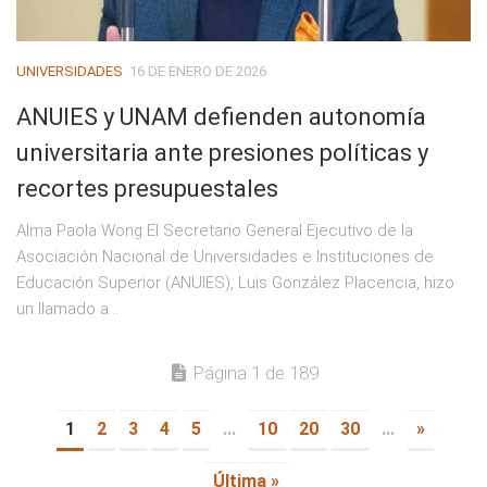
UNIVERSIDADES
16 DE ENERO DE 2026
ANUIES y UNAM defienden autonomía
universitaria ante presiones políticas y
recortes presupuestales
Alma Paola Wong El Secretario General Ejecutivo de la
Asociación Nacional de Universidades e Instituciones de
Educación Superior (ANUIES), Luis González Placencia, hizo
un llamado a...
Página 1 de 189
1
2
3
4
5
...
10
20
30
...
»
Última »