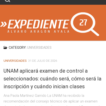
Skip
to
content
CATEGORY:
UNIVERSIDADES
UNIVERSIDADES
31 DE JULIO DE 2026
UNAM aplicará examen de control a
seleccionados: cuándo será, cómo será la
inscripción y cuándo inician clases
Ana Paola Martínez Garrido La UNAM ha recibido la
recomendación del consejo técnico de aplicar un examen