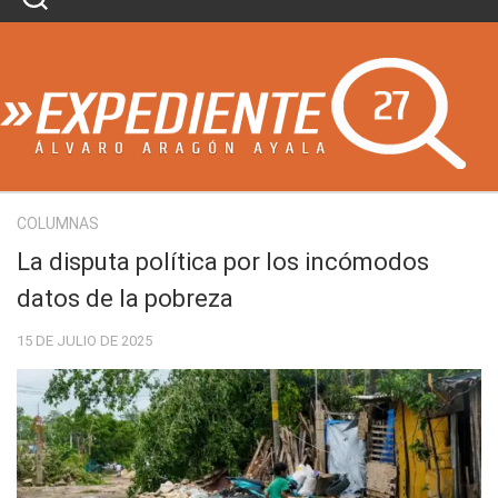
Skip
to
content
COLUMNAS
La disputa política por los incómodos
datos de la pobreza
15 DE JULIO DE 2025