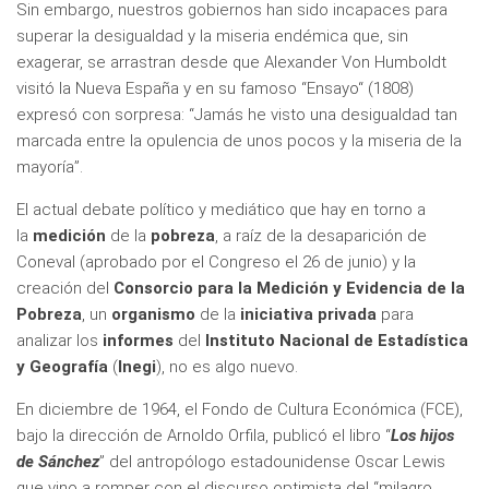
Sin embargo, nuestros gobiernos han sido incapaces para
superar la desigualdad y la miseria endémica que, sin
exagerar, se arrastran desde que Alexander Von Humboldt
visitó la Nueva España y en su famoso “Ensayo“ (1808)
expresó con sorpresa: “Jamás he visto una desigualdad tan
marcada entre la opulencia de unos pocos y la miseria de la
mayoría”.
El actual debate político y mediático que hay en torno a
la
medición
de la
pobreza
, a raíz de la desaparición de
Coneval (aprobado por el Congreso el 26 de junio) y la
creación del
Consorcio para la Medición y Evidencia de la
Pobreza
, un
organismo
de la
iniciativa privada
para
analizar los
informes
del
Instituto Nacional de Estadística
y Geografía
(
Inegi
), no es algo nuevo.
En diciembre de 1964, el Fondo de Cultura Económica (FCE),
bajo la dirección de Arnoldo Orfila, publicó el libro “
Los hijos
de Sánchez
” del antropólogo estadounidense Oscar Lewis
que vino a romper con el discurso optimista del “milagro