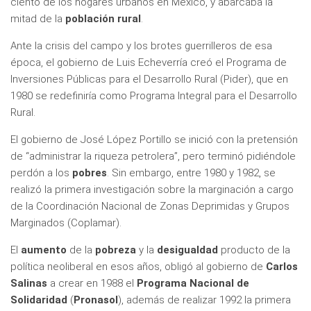
ciento de los hogares urbanos en México, y abarcaba la
mitad de la
población rural
.
Ante la crisis del campo y los brotes guerrilleros de esa
época, el gobierno de Luis Echeverría creó el Programa de
Inversiones Públicas para el Desarrollo Rural (Pider), que en
1980 se redefiniría como Programa Integral para el Desarrollo
Rural.
El gobierno de José López Portillo se inició con la pretensión
de “administrar la riqueza petrolera”, pero terminó pidiéndole
perdón a los
pobres
. Sin embargo, entre 1980 y 1982, se
realizó la primera investigación sobre la marginación a cargo
de la Coordinación Nacional de Zonas Deprimidas y Grupos
Marginados (Coplamar).
El
aumento
de la
pobreza
y la
desigualdad
producto de la
política neoliberal en esos años, obligó al gobierno de
Carlos
Salinas
a crear en 1988 el
Programa Nacional de
Solidaridad
(
Pronasol
), además de realizar 1992 la primera