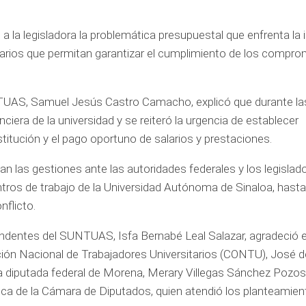
a la legisladora la problemática presupuestal que enfrenta la i
narios que permitan garantizar el cumplimiento de los compr
NTUAS, Samuel Jesús Castro Camacho, explicó que durante la
ciera de la universidad y se reiteró la urgencia de establecer
stitución y el pago oportuno de salarios y prestaciones.
n las gestiones ante las autoridades federales y los legislado
ntros de trabajo de la Universidad Autónoma de Sinaloa, hast
nflicto.
tendentes del SUNTUAS, Isfa Bernabé Leal Salazar, agradeció e
ión Nacional de Trabajadores Universitarios (CONTU), José 
la diputada federal de Morena, Merary Villegas Sánchez Pozos
ca de la Cámara de Diputados, quien atendió los planteamien