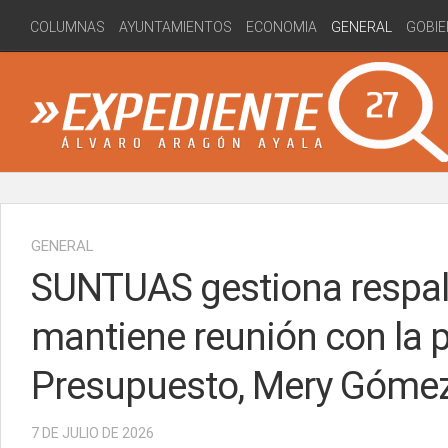
Skip
COLUMNAS
AYUNTAMIENTOS
ECONOMIA
GENERAL
GOBIE
to
content
GENERAL
SUNTUAS gestiona respal
mantiene reunión con la 
Presupuesto, Mery Góme
7 DE JULIO DE 2026