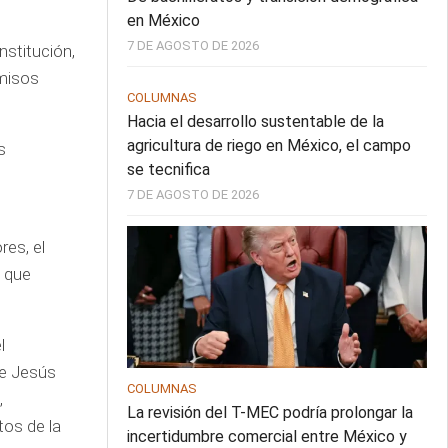
en México
7 DE AGOSTO DE 2026
nstitución,
omisos
COLUMNAS
Hacia el desarrollo sustentable de la
agricultura de riego en México, el campo
s
se tecnifica
7 DE AGOSTO DE 2026
res, el
a que
l
de Jesús
COLUMNAS
,
La revisión del T-MEC podría prolongar la
tos de la
incertidumbre comercial entre México y