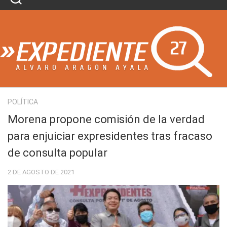
Skip
to
content
POLÍTICA
Morena propone comisión de la verdad
para enjuiciar expresidentes tras fracaso
de consulta popular
2 DE AGOSTO DE 2021