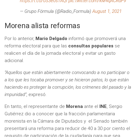
https://t.co/0S3e0sTAQI
pic.twitter.com/kM4qACRdF9
— Grupo Fórmula (@Radio_Formula)
August 1, 2021
Morena alista reformas
Por lo anterior,
Mario Delgado
informó que promoverá una
reforma electoral para que las
consultas populares
se
realicen el día de la jornada electoral y evitar un gasto
adicional.
“Aquellos que están abiertamente convocando a no participar o
a los que les tocaba promover y se hicieron patos, lo que están
haciendo es proteger la corrupción, los crímenes del pasado y la
impunidad”
, expresó.
En tanto, el representante de
Morena
ante el
INE
, Sergio
Gutiérrez dio a conocer que la fracción parlamentaria
morenista en la Cámara de Diputados y el Senado también
presentará una reforma para reducir de 40 a 30 por ciento el
requisito de participación de la ciudadanía para que sea