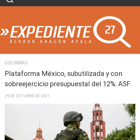
Skip
to
content
COLUMNAS
Plataforma México, subutilizada y con
sobreejercicio presupuestal del 12%: ASF
29 DE OCTUBRE DE 2021