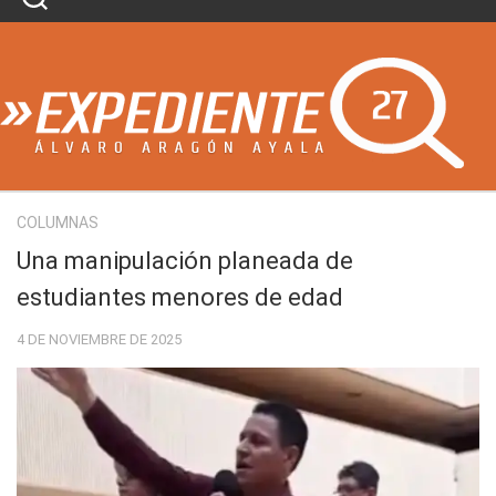
Skip
to
content
COLUMNAS
Una manipulación planeada de
estudiantes menores de edad
4 DE NOVIEMBRE DE 2025