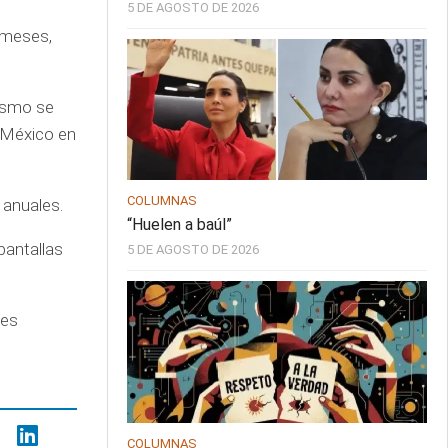
5 DE AGOSTO DE 2026
 meses,
mismo se
e México en
COLUMNAS
 anuales.
“Huelen a baúl”
pantallas
5 DE AGOSTO DE 2026
ses
COLUMNAS