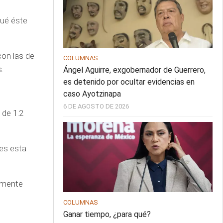
qué éste
con las de
COLUMNAS
.
Ángel Aguirre, exgobernador de Guerrero,
es detenido por ocultar evidencias en
caso Ayotzinapa
6 DE AGOSTO DE 2026
 de 1.2
es esta
ramente
COLUMNAS
Ganar tiempo, ¿para qué?