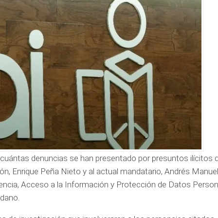
r cuántas denuncias se han presentado por presuntos ilícitos 
erón, Enrique Peña Nieto y al actual mandatario, Andrés Manue
encia, Acceso a la Información y Protección de Datos Persona
adano.