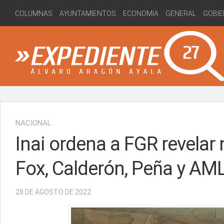
Skip
COLUMNAS
AYUNTAMIENTOS
ECONOMIA
GENERAL
GOBIE
to
content
NACIONAL
Inai ordena a FGR revela
Fox, Calderón, Peña y AM
28 DE AGOSTO DE 2022