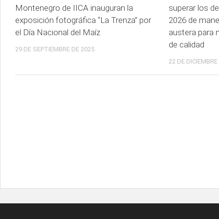
Montenegro de IICA inauguran la
superar los d
exposición fotográfica “La Trenza” por
2026 de manera
el Día Nacional del Maíz
austera para 
de calidad
29 DE SEPTIEMBRE DE 2025
22 DE DICIEMBRE