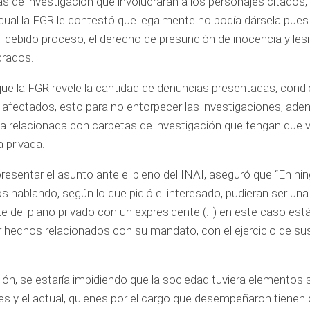
as de investigación que involucraran a los personajes citados, 
o cual la FGR le contestó que legalmente no podía dársela pues 
l debido proceso, el derecho de presunción de inocencia y lesi
crados.
 que la FGR revele la cantidad de denuncias presentadas, condi
s afectados, esto para no entorpecer las investigaciones, ad
la relacionada con carpetas de investigación que tengan que 
a privada.
resentar el asunto ante el pleno del INAI, aseguró que “En ni
 hablando, según lo que pidió el interesado, pudieran ser un
e del plano privado con un expresidente (…) en este caso est
r hechos relacionados con su mandato, con el ejercicio de su
ción, se estaría impidiendo que la sociedad tuviera elementos 
iores y el actual, quienes por el cargo que desempeñaron tienen