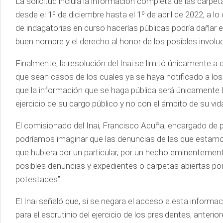
La solicitud incluía la información completa de las carpet
desde el 1º de diciembre hasta el 1º de abril de 2022, a l
de indagatorias en curso hacerlas públicas podría dañar e
buen nombre y el derecho al honor de los posibles involu
Finalmente, la resolución del Inai se limitó únicamente a
que sean casos de los cuales ya se haya notificado a lo
que la información que se haga pública será únicamente 
ejercicio de su cargo público y no con el ámbito de su vid
El comisionado del Inai, Francisco Acuña, encargado de p
podríamos imaginar que las denuncias de las que estamos
que hubiera por un particular, por un hecho eminentement
posibles denuncias y expedientes o carpetas abiertas po
potestades”.
El Inai señaló que, si se negara el acceso a esta informa
para el escrutinio del ejercicio de los presidentes, anter