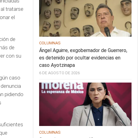
iniciadas
al tratarse
onar el
ción de
COLUMNAS
emás de
Ángel Aguirre, exgobernador de Guerrero,
ver con su
es detenido por ocultar evidencias en
caso Ayotzinapa
6 DE AGOSTO DE 2026
ngún caso
a denuncia
án pidiendo
s
suficientes
 que
COLUMNAS