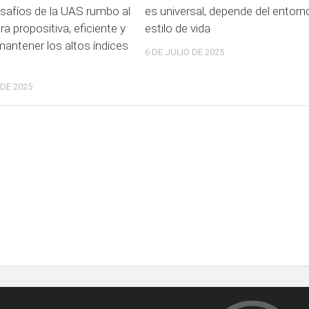
esafíos de la UAS rumbo al
es universal, depende del entorn
 propositiva, eficiente y
estilo de vida
mantener los altos índices
6 DE JULIO DE 2025
 DE 2025