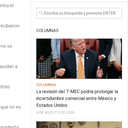
ntra el
ecibieron
COLUMNAS
 no se
 ayudan a
COLUMNAS
otras
La revisión del T-MEC podría prolongar la
incertidumbre comercial entre México y
Estados Unidos
o que no es
6 DE AGOSTO DE 2026
residenta