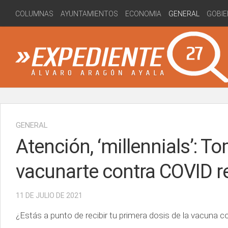
Skip
COLUMNAS
AYUNTAMIENTOS
ECONOMIA
GENERAL
GOBIE
to
content
GENERAL
Atención, ‘millennials’: 
vacunarte contra COVID r
11 DE JULIO DE 2021
¿Estás a punto de recibir tu primera dosis de la vacuna c