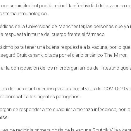
consumir alcohol podría reducir la efectividad de la vacuna co
 sistema inmunológico.
dicas de la Universidad de Manchester, las personas que ya r
ía la respuesta inmune del cuerpo frente al fármaco.
áximo para tener una buena respuesta a la vacuna, por lo que
seguró Cruickshank, citada por el diario británico The Mirror.
erar la composición de los microorganismos del intestino que
os de liberar anticuerpos para atacar al virus del COVID-19 y 
ara combatir a los agentes patógenos.
cargan de responder ante cualquier amenaza infecciosa, por l
rse.
s de recibir la primera dosis de la vacuna Sputnik V, la vicep