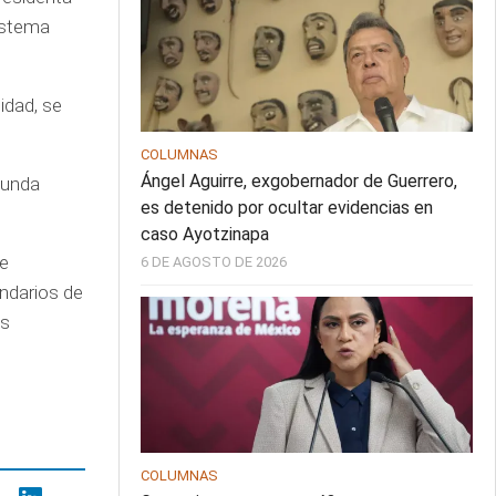
sistema
idad, se
COLUMNAS
Ángel Aguirre, exgobernador de Guerrero,
gunda
es detenido por ocultar evidencias en
caso Ayotzinapa
de
6 DE AGOSTO DE 2026
ndarios de
as
COLUMNAS