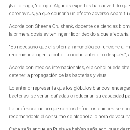
¡No lo haga, ‘compa’! Algunos expertos han advertido que 
coronavirus, ya que causaría un efecto adverso sobre tu
Acorde con Sheena Cruishank, docente de ciencias biomé
la primera dosis eviten ingerir licor, debido a que afectar
“Es necesario que el sistema inmunológico funcione al m
recomienda ingerir alcohol la noche anterior o después”, a
Acorde con medios internacionales, el alcohol puede alt
detener la propagación de las bacterias y virus.
Lo anterior representa que los glóbulos blancos, encargad
bacterias, se verían dañadas o reducirían su capacidad p
La profesora indicó que son los linfocitos quienes se en
recomendable el consumo de alcohol a la hora de vacuna
Cabe señalar que en Rusia ya habían señalado, pues despué