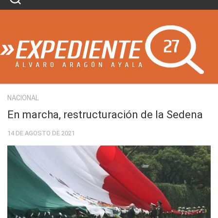
Skip
to
content
NACIONAL
En marcha, restructuración de la Sedena
14 DE AGOSTO DE 2021