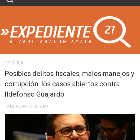
Skip
to
content
POLÍTICA
Posibles delitos fiscales, malos manejos y
corrupción: los casos abiertos contra
Ildefonso Guajardo
12 DE AGOSTO DE 2021