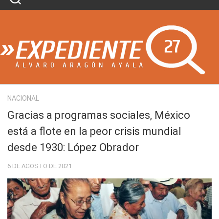
Skip
to
content
NACIONAL
Gracias a programas sociales, México
está a flote en la peor crisis mundial
desde 1930: López Obrador
6 DE AGOSTO DE 2021