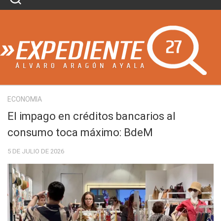
Skip
to
content
ECONOMIA
El impago en créditos bancarios al
consumo toca máximo: BdeM
5 DE JULIO DE 2026