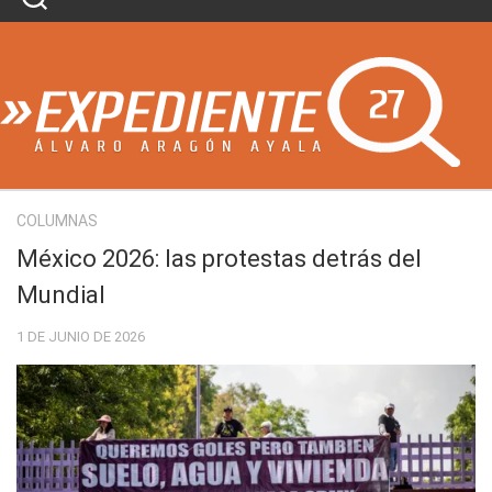
Skip
to
content
COLUMNAS
México 2026: las protestas detrás del
Mundial
1 DE JUNIO DE 2026