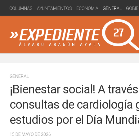
Skip
COLUMNAS
AYUNTAMIENTOS
ECONOMIA
GENERAL
GOBIE
to
content
GENERAL
¡Bienestar social! A travé
consultas de cardiología 
estudios por el Día Mundi
15 DE MAYO DE 2026