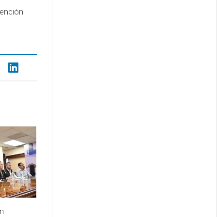
tención
ón