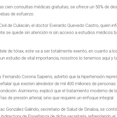
as cien consultas médicas gratuitas, se ofrece un 50% de de
ebas de esfuerzo.
Civil de Culiacán, el doctor Everardo Quevedo Castro, quien i
iente se quede sin atención ni sin acceso a estudios médicos b
 tele de tórax, este va a ser totalmente exento; en cuanto a lo
un estudio de vital importancia, nosotros lo tenemos aquí y 
os Fernando Corona Sapiens, advirtió que la hipertensión repre
eñalar que existen alrededor de mil 400 millones de personas
ndición. Asimismo, explicó que el tratamiento moderno de l
ras de presión arterial, sino que requiere un enfoque integral.
ac González Galindo, secretario de Salud de Sinaloa, se contó
bdirectora de Enseñanza de dicha secretaría, refrendando el