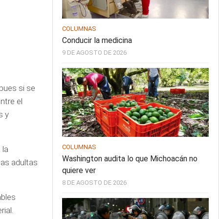
COLUMNAS
Conducir la medicina
9 DE AGOSTO DE 2026
pues si se
ntre el
s y
COLUMNAS
 la
Washington audita lo que Michoacán no
nas adultas
quiere ver
8 DE AGOSTO DE 2026
ables
ial.