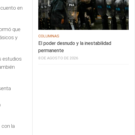
scuento en
nformó que
COLUMNAS
ásicos y
El poder desnudo y la inestabilidad
permanente
8 DE AGOSTO DE 2026
s estudios
también
senta
a
 con la