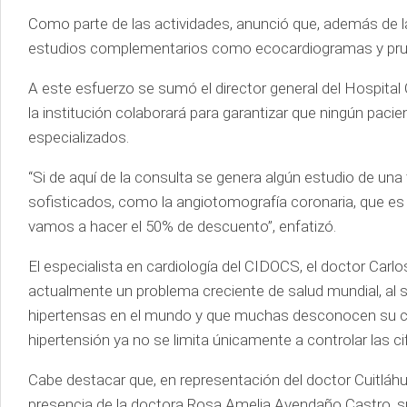
Como parte de las actividades, anunció que, además de l
estudios complementarios como ecocardiogramas y pru
A este esfuerzo se sumó el director general del Hospital 
la institución colaborará para garantizar que ningún pac
especializados.
“Si de aquí de la consulta se genera algún estudio de una
sofisticados, como la angiotomografía coronaria, que es 
vamos a hacer el 50% de descuento”, enfatizó.
El especialista en cardiología del CIDOCS, el doctor Carl
actualmente un problema creciente de salud mundial, al s
hipertensas en el mundo y que muchas desconocen su co
hipertensión ya no se limita únicamente a controlar las cif
Cabe destacar que, en representación del doctor Cuitláhu
presencia de la doctora Rosa Amelia Avendaño Castro, su