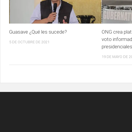
Guasave ¿Qué les sucede?
ONG crea pla
voto informad
5 DE OCTUBRE DE 2021
presidenciale
19 DE MAYO DE 2