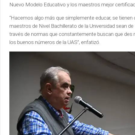
Nuevo Modelo Educativo y los maestros mejor certifica
“Hacemos algo más que simplemente educar, se tienen c
maestros de Nivel Bachillerato de la Universidad sean d
través de normas que constantemente buscan que des me
los buenos números de la UAS”, enfatizó.