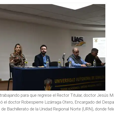
trabajando para que regrese el Rector Titular, doctor Jesús 
esó el doctor Robespierre Lizárraga Otero, Encargado del Desp
 de Bachillerato de la Unidad Regional Norte (URN), donde felic