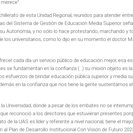
e merece”.
chillerato de esta Unidad Regional, reunidos para atender entr
rnas del Sistema de Gestión de Educación Media Superior seña
e su Autonomía, y no sólo lo hace protestando, marchando y
o de los universitarios, como lo dijo en su momento el doctor
 ofrecer cada día un servicio público de educación mejor, esa es
es se fundamentan en la confianza (…) su misión objeto es l
o los esfuerzos de brindar educación pública superior y media s
demás en la confianza que nos tiene la gente sustentamos el
n la Universidad, donde a pesar de los embates no se interru
 lo que reconoció a los directores que estuvieran presentes por
o de la UAS es líder y referente a nivel nacional, tiene el mejo
 al Plan de Desarrollo Institucional Con Visión de Futuro 2025