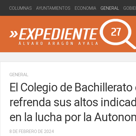
Skip
COLUMNAS
AYUNTAMIENTOS
ECONOMIA
GENERAL
GOBIE
to
content
GENERAL
El Colegio de Bachillerato
refrenda sus altos indica
en la lucha por la Autonom
8 DE FEBRERO DE 2024