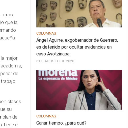
e otros
ló que la
 tomando
COLUMNAS
 Madueña
Ángel Aguirre, exgobernador de Guerrero,
es detenido por ocultar evidencias en
caso Ayotzinapa
 la mejor
6 DE AGOSTO DE 2026
a academia,
uperior de
 trabajo
mpen clases
que su
r plan de
COLUMNAS
Ganar tiempo, ¿para qué?
, tiene el