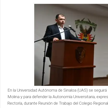
En la Universidad Autónoma de Sinaloa (UAS) se seguirá 
Molina y para defender la Autonomía Universitaria, expr
Rectoría, durante Reunión de Trabajo del Colegio Regional