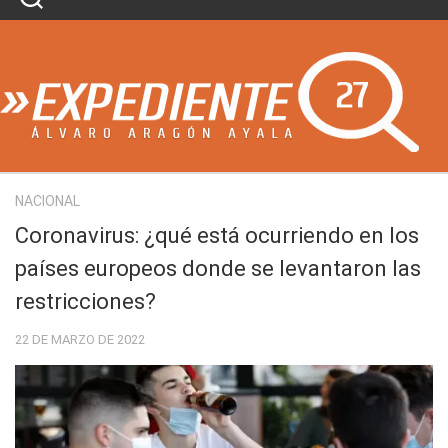
Skip
to
content
NACIONAL
Coronavirus: ¿qué está ocurriendo en los
países europeos donde se levantaron las
restricciones?
22 DE MARZO DE 2022