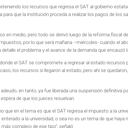
 reteniendo los recursos que regresa el SAT al gobierno estata
 para que la institución proceda a realizar los pagos de los sa
s en medio, pero todo se derivó luego de la reforma fiscal de
n impuestos, por lo que será mañana –miércoles- cuando el a
e a detalle el problema y el avance de la demanda que encauzó
 donde el SAT se compromete a regresar al estado recursos p
caso, los recursos sí llegaron al estado, pero ahí se quedaron
el adeudo, en tanto, ya fue liberada una suspensión definitiva p
 la espera de que los jueces resuelvan.
o que en el tema es que el SAT regresa el impuesto a la unive
a enterado a la universidad; o sea no es un tema de que haya n
ma más complejo de ese tipo”, señaló