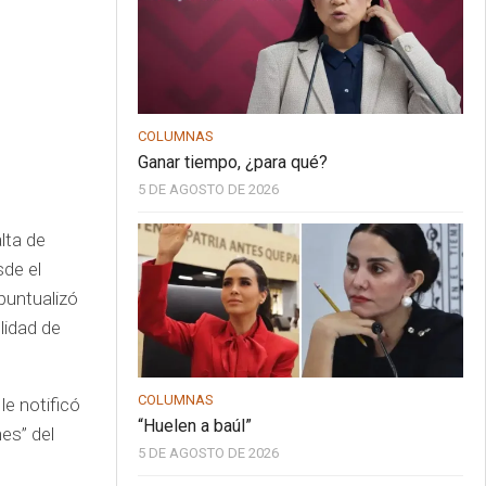
COLUMNAS
Ganar tiempo, ¿para qué?
5 DE AGOSTO DE 2026
lta de
sde el
puntualizó
lidad de
COLUMNAS
le notificó
“Huelen a baúl”
es” del
5 DE AGOSTO DE 2026