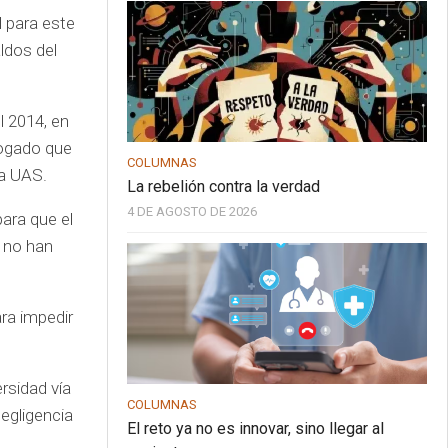
l para este
ldos del
l 2014, en
bogado que
COLUMNAS
 la UAS.
La rebelión contra la verdad
4 DE AGOSTO DE 2026
ara que el
, no han
ara impedir
rsidad vía
COLUMNAS
egligencia
El reto ya no es innovar, sino llegar al