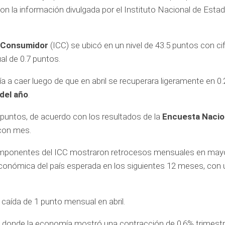
n la información divulgada por el Instituto Nacional de Estadí
l Consumidor
(ICC) se ubicó en un nivel de 43.5 puntos con ci
al de 0.7 puntos.
 a caer luego de que en abril se recuperara ligeramente en 0.
 del año
.
 puntos, de acuerdo con los resultados de la
Encuesta Nacio
 con mes.
 componentes del ICC mostraron retrocesos mensuales en may
n económica del país esperada en los siguientes 12 meses, con 
 caída de 1 punto mensual en abril.
, donde la economía mostró una contracción de 0.6% trimestra