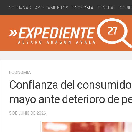
Skip
COLUMNAS
AYUNTAMIENTOS
ECONOMIA
GENERAL
GOBIE
to
content
ECONOMIA
Confianza del consumidor
mayo ante deterioro de p
5 DE JUNIO DE 2026