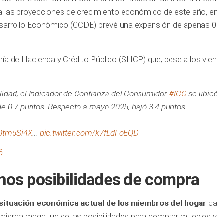
es a las proyecciones de crecimiento económico de este año, e
Desarrollo Económico (OCDE) prevé una expansión de apenas 0
ría de Hacienda y Crédito Público (SHCP) que, pese a los vie
lidad, el Indicador de Confianza del Consumidor
#ICC
se ubicó
e 0.7 puntos. Respecto a mayo 2025, bajó 3.4 puntos.
10tm5Si4X
…
pic.twitter.com/k7fLdFoEQD
6
enos posibilidades de compra
 situación económica actual de
los
miembros del hogar
ca
misma magnitud de las posibilidades para comprar muebles y