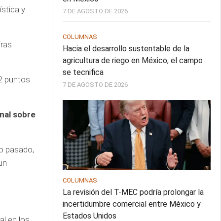
stica y
7 DE AGOSTO DE 2026
COLUMNAS
fras
Hacia el desarrollo sustentable de la
agricultura de riego en México, el campo
se tecnifica
2 puntos.
7 DE AGOSTO DE 2026
nal sobre
o pasado,
un
COLUMNAS
La revisión del T-MEC podría prolongar la
incertidumbre comercial entre México y
Estados Unidos
l en los