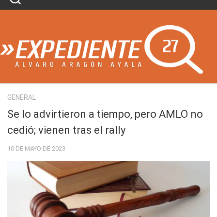
Skip
to
content
GENERAL
Se lo advirtieron a tiempo, pero AMLO no
cedió; vienen tras el rally
10 DE MAYO DE 2023