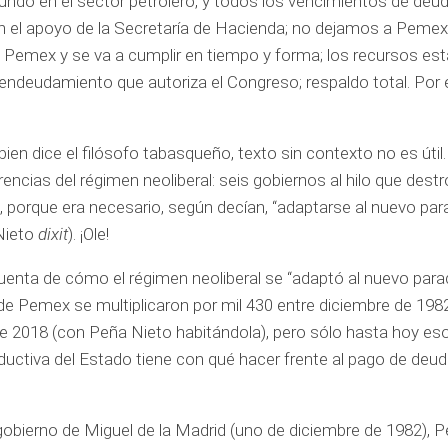
ndo en el sector petrolero, y todos los vencimientos de deu
 el apoyo de la Secretaría de Hacienda; no dejamos a Pemex
de Pemex y se va a cumplir en tiempo y forma; los recursos es
ndeudamiento que autoriza el Congreso; respaldo total. Por 
n dice el filósofo tabasqueño, texto sin contexto no es útil. 
encias del régimen neoliberal: seis gobiernos al hilo que destr
, porque era necesario, según decían, “adaptarse al nuevo pa
 Nieto
dixit
). ¡Ole!
cuenta de cómo el régimen neoliberal se “adaptó al nuevo para
de Pemex se multiplicaron por mil 430 entre diciembre de 198
 de 2018 (con Peña Nieto habitándola), pero sólo hasta hoy es
ctiva del Estado tiene con qué hacer frente al pago de deuda
gobierno de Miguel de la Madrid (uno de diciembre de 1982),