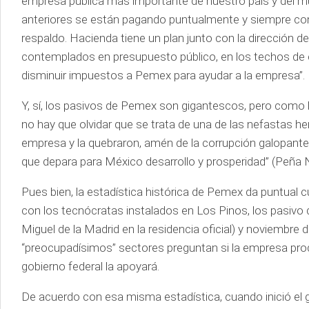
empresa pública más importante de nuestro país y del mu
anteriores se están pagando puntualmente y siempre con
respaldo. Hacienda tiene un plan junto con la dirección 
contemplados en presupuesto público, en los techos de e
disminuir impuestos a Pemex para ayudar a la empresa”.
Y, sí, los pasivos de Pemex son gigantescos, pero como bie
no hay que olvidar que se trata de una de las nefastas her
empresa y la quebraron, amén de la corrupción galopante
que depara para México desarrollo y prosperidad” (Peña
Pues bien, la estadística histórica de Pemex da puntual 
con los tecnócratas instalados en Los Pinos, los pasivo 
Miguel de la Madrid en la residencia oficial) y noviembre
“preocupadísimos” sectores preguntan si la empresa produ
gobierno federal la apoyará.
De acuerdo con esa misma estadística, cuando inició el 