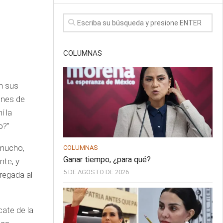
COLUMNAS
n sus
ones de
í la
o?”
 mucho,
COLUMNAS
Ganar tiempo, ¿para qué?
nte, y
5 DE AGOSTO DE 2026
regada al
ate de la