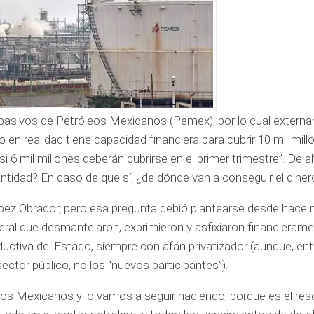
pasivos de Petróleos Mexicanos (Pemex), por lo cual externa
 en realidad tiene capacidad financiera para cubrir 10 mil mill
 6 mil millones deberán cubrirse en el primer trimestre”. De ah
antidad? En caso de que sí, ¿de dónde van a conseguir el diner
pez Obrador, pero esa pregunta debió plantearse desde hace
eral que desmantelaron, exprimieron y asfixiaron financierame
uctiva del Estado, siempre con afán privatizador (aunque, ent
sector público, no los “nuevos participantes”).
eos Mexicanos y lo vamos a seguir haciendo, porque es el resc