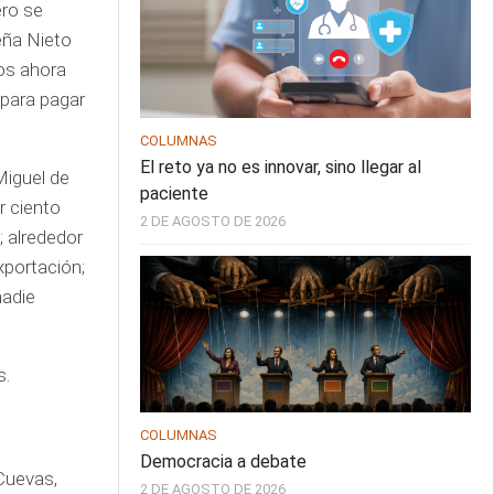
ero se
Peña Nieto
los ahora
 para pagar
COLUMNAS
El reto ya no es innovar, sino llegar al
Miguel de
paciente
r ciento
2 DE AGOSTO DE 2026
; alrededor
xportación;
nadie
s.
COLUMNAS
Democracia a debate
 Cuevas,
2 DE AGOSTO DE 2026