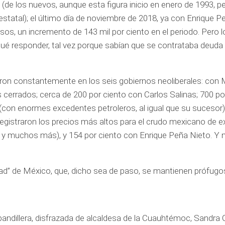
 (de los nuevos, aunque esta figura inicio en enero de 1993, p
aestatal); el último día de noviembre de 2018, ya con Enrique 
esos, un incremento de 143 mil por ciento en el periodo. Pero 
qué responder, tal vez porque sabían que se contrataba deuda
ron constantemente en los seis gobiernos neoliberales: con 
 cerrados; cerca de 200 por ciento con Carlos Salinas; 700 po
 (con enormes excedentes petroleros, al igual que su sucesor)
registraron los precios más altos para el crudo mexicano de e
s y muchos más), y 154 por ciento con Enrique Peña Nieto. Y 
eridad” de México, que, dicho sea de paso, se mantienen prófugo
 pandillera, disfrazada de alcaldesa de la Cuauhtémoc, Sandra