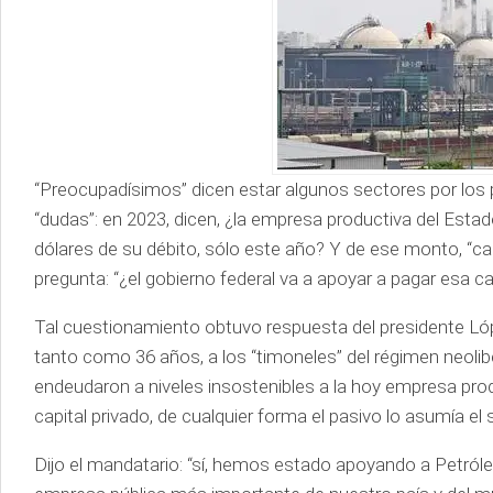
“Preocupadísimos” dicen estar algunos sectores por los 
“dudas”: en 2023, dicen, ¿la empresa productiva del Estado
dólares de su débito, sólo este año? Y de ese monto, “casi
pregunta: “¿el gobierno federal va a apoyar a pagar esa c
Tal cuestionamiento obtuvo respuesta del presidente Ló
tanto como 36 años, a los “timoneles” del régimen neolib
endeudaron a niveles insostenibles a la hoy empresa prod
capital privado, de cualquier forma el pasivo lo asumía el 
Dijo el mandatario: “sí, hemos estado apoyando a Petról