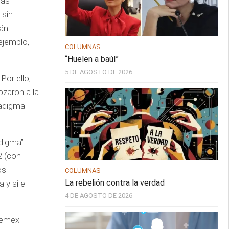
das
 sin
tán
ejemplo,
COLUMNAS
“Huelen a baúl”
5 DE AGOSTO DE 2026
Por ello,
ozaron a la
radigma
digma”:
2 (con
os
COLUMNAS
La rebelión contra la verdad
 y si el
4 DE AGOSTO DE 2026
 Pemex