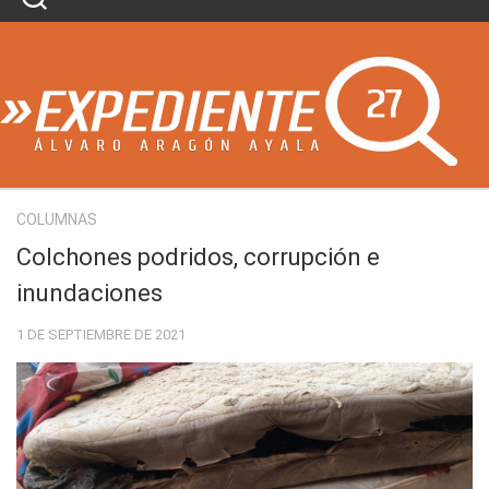
Skip
to
content
COLUMNAS
Colchones podridos, corrupción e
inundaciones
1 DE SEPTIEMBRE DE 2021