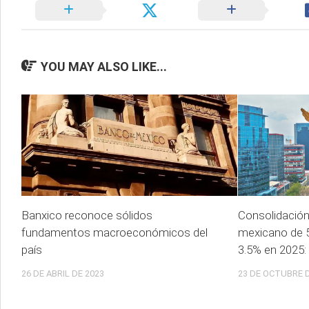
YOU MAY ALSO LIKE...
Banxico reconoce sólidos
Consolidación f
fundamentos macroeconómicos del
mexicano de 5
país
3.5% en 2025:
26 DE ABRIL DE 2023
23 DE OCTUBRE D