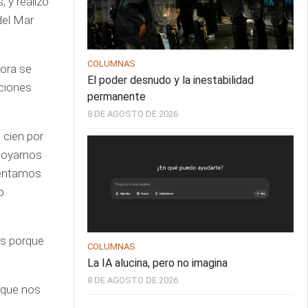
 y realizó
del Mar
COLUMNAS
hora se
El poder desnudo y la inestabilidad
iciones
permanente
8 DE AGOSTO DE 2026
 cien por
poyarnos
mentamos
o.
os porque
COLUMNAS
La IA alucina, pero no imagina
8 DE AGOSTO DE 2026
 que nos