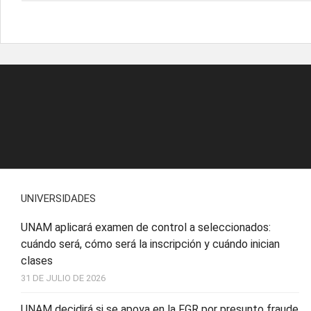
UNIVERSIDADES
UNAM aplicará examen de control a seleccionados:
cuándo será, cómo será la inscripción y cuándo inician
clases
31 DE JULIO DE 2026
UNAM decidirá si se apoya en la FGR por presunto fraude