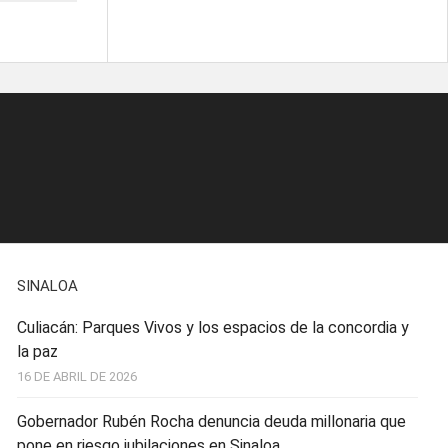
SINALOA
Culiacán: Parques Vivos y los espacios de la concordia y
la paz
16 DE ABRIL DE 2026
Gobernador Rubén Rocha denuncia deuda millonaria que
pone en riesgo jubilaciones en Sinaloa