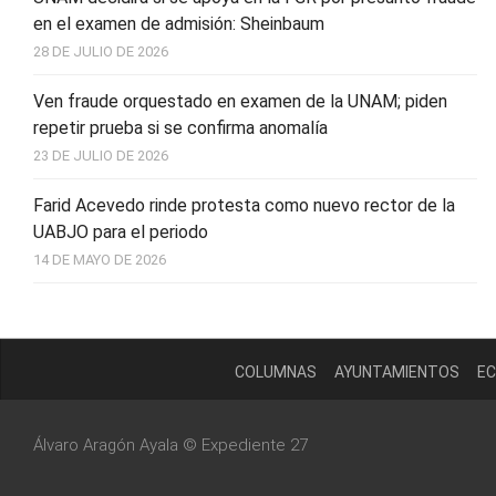
en el examen de admisión: Sheinbaum
28 DE JULIO DE 2026
Ven fraude orquestado en examen de la UNAM; piden
repetir prueba si se confirma anomalía
23 DE JULIO DE 2026
Farid Acevedo rinde protesta como nuevo rector de la
UABJO para el periodo
14 DE MAYO DE 2026
COLUMNAS
AYUNTAMIENTOS
EC
Álvaro Aragón Ayala © Expediente 27