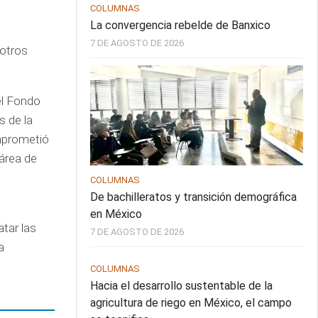
COLUMNAS
La convergencia rebelde de Banxico
7 DE AGOSTO DE 2026
 otros
el Fondo
s de la
omprometió
 área de
COLUMNAS
De bachilleratos y transición demográfica
en México
tar las
7 DE AGOSTO DE 2026
a
COLUMNAS
Hacia el desarrollo sustentable de la
agricultura de riego en México, el campo