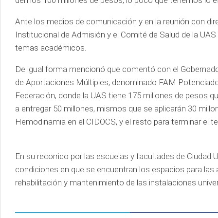
den los 100 millones de pesos, lo poco que tenemos lo e
Ante los medios de comunicación y en la reunión con dir
Institucional de Admisión y el Comité de Salud de la UAS s
temas académicos.
De igual forma mencionó que comentó con el Gobernador 
de Aportaciones Múltiples, denominado FAM Potenciado, 
Federación, donde la UAS tiene 175 millones de pesos q
a entregar 50 millones, mismos que se aplicarán 30 millon
Hemodinamia en el CIDOCS, y el resto para terminar el te
En su recorrido por las escuelas y facultades de Ciudad 
condiciones en que se encuentran los espacios para las a
rehabilitación y mantenimiento de las instalaciones univer