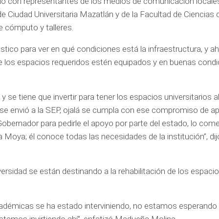
ió con representantes de los medios de comunicación locales,
de Ciudad Universitaria Mazatlán y de la Facultad de Ciencias 
e cómputo y talleres.
tico para ver en qué condiciones está la infraestructura, y a
ue los espacios requeridos estén equipados y en buenas cond
 se tiene que invertir para tener los espacios universitarios al
 se envió a la SEP, ojalá se cumpla con ese compromiso de a
Gobernador para pedirle el apoyo por parte del estado, lo co
Moya; él conoce todas las necesidades de la institución”, dij
rsidad se están destinando a la rehabilitación de los espaci
adémicas se ha estado interviniendo, no estamos esperando