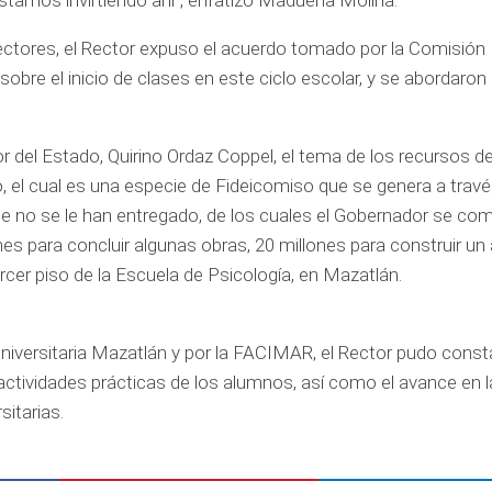
stamos invirtiendo ahí”, enfatizó Madueña Molina.
ectores, el Rector expuso el acuerdo tomado por la Comisión
obre el inicio de clases en este ciclo escolar, y se abordaron
del Estado, Quirino Ordaz Coppel, el tema de los recursos d
el cual es una especie de Fideicomiso que se genera a travé
ue no se le han entregado, de los cuales el Gobernador se c
es para concluir algunas obras, 20 millones para construir un
rcer piso de la Escuela de Psicología, en Mazatlán.
Universitaria Mazatlán y por la FACIMAR, el Rector pudo consta
ctividades prácticas de los alumnos, así como el avance en l
sitarias.