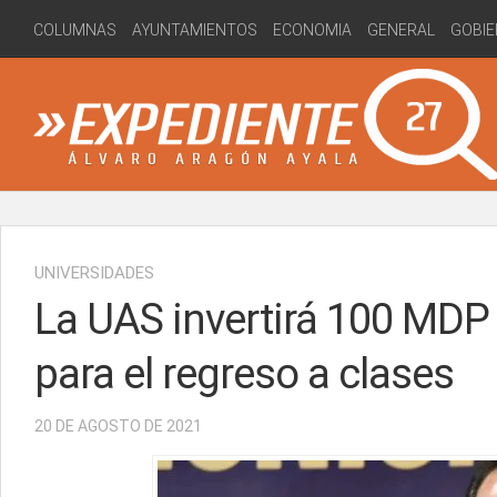
Skip
COLUMNAS
AYUNTAMIENTOS
ECONOMIA
GENERAL
GOBIE
to
content
UNIVERSIDADES
La UAS invertirá 100 MDP 
para el regreso a clases
20 DE AGOSTO DE 2021