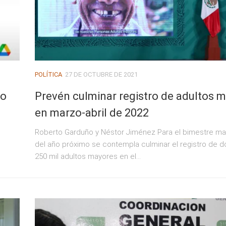
POLÍTICA
27 DE OCTUBRE DE 2021
io
Prevén culminar registro de adultos 
en marzo-abril de 2022
Roberto Garduño y Néstor Jiménez Para el bimestre mar
del año próximo se contempla culminar el registro de d
250 mil adultos mayores en el...