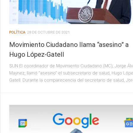
POLÍTICA
28 DE OCTUBRE DE 2021
Movimiento Ciudadano llama “asesino” a
Hugo López-Gatell
SUN El coordinador de Movimiento Ciudadano (MC), Jorge Ál
Maynez, llamó “asesino” el subsecretario de salud, Hugo Lóp
Gatell. Durante la comparecencia del secretario de salud, Jorg