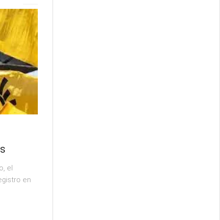
os
, el
egistro en