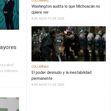
COLUMNAS
Washington audita lo que Michoacán no
quiere ver
8 DE AGOSTO DE 2026
mayores
zo-abril
COLUMNAS
os millones
El poder desnudo y la inestabilidad
permanente
8 DE AGOSTO DE 2026