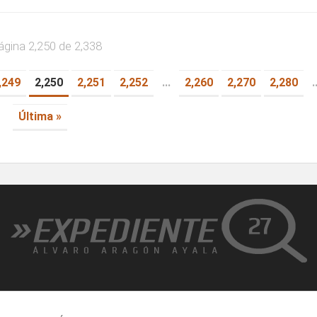
ágina 2,250 de 2,338
,249
2,250
2,251
2,252
...
2,260
2,270
2,280
.
Última »