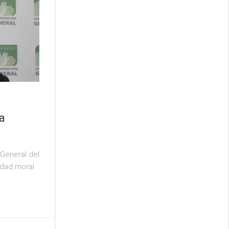
la
 General del
idad moral