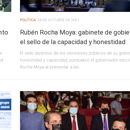
POLÍTICA
28 DE OCTUBRE DE 2021
nto
Rubén Rocha Moya: gabinete de gobie
el sello de la capacidad y honestidad
or
El sello distintivo de los servidores públicos de su gobie
ad
honestidad y capacidad, puntualizó el gobernador elec
Rocha Moya al presentar a las...