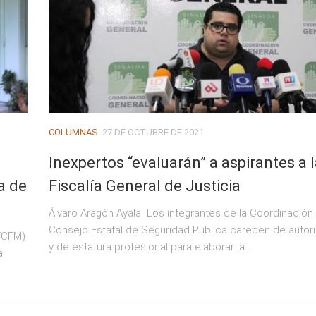
COLUMNAS
27 DE OCTUBRE DE 2021
Inexpertos “evaluarán” a aspirantes a 
a de
Fiscalía General de Justicia
Álvaro Aragón Ayala Los integrantes de la Coordinación
Consejo Estatal de Seguridad Pública carecen de autor
(FCFM)
y de estatura profesional para elaborar la...
a