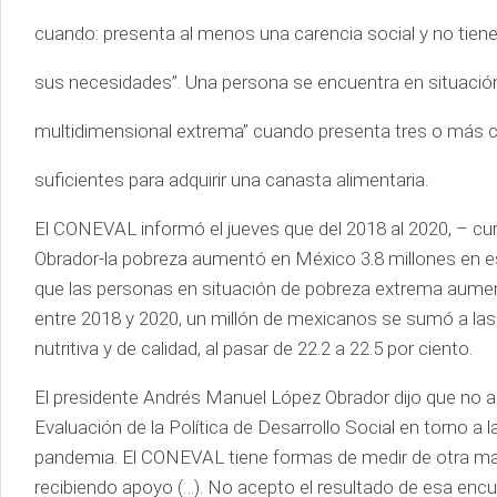
cuando: presenta al menos una carencia social y no tiene
sus necesidades”. Una persona se encuentra en situació
multidimensional extrema” cuando presenta tres o más c
suficientes para adquirir una canasta alimentaria.
El CONEVAL informó el jueves que del 2018 al 2020, – cu
Obrador-la pobreza aumentó en México 3.8 millones en ese
que las personas en situación de pobreza extrema aument
entre 2018 y 2020, un millón de mexicanos se sumó a las 
nutritiva y de calidad, al pasar de 22.2 a 22.5 por ciento.
El presidente Andrés Manuel López Obrador dijo que no a
Evaluación de la Política de Desarrollo Social en torno a
pandemia. El CONEVAL tiene formas de medir de otra mane
recibiendo apoyo (…). No acepto el resultado de esa enc