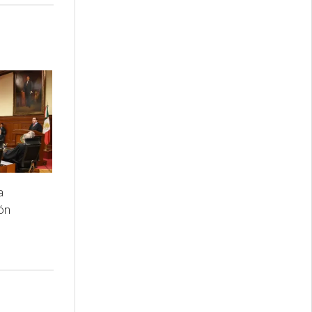
a
ión