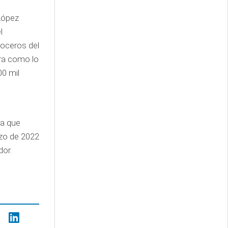
 López
l
voceros del
ara como lo
00 mil
ya que
rzo de 2022
ador.