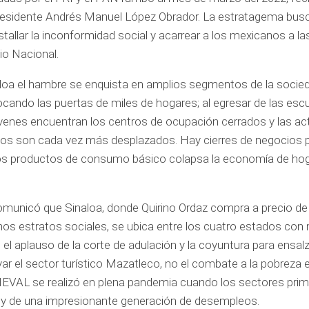
presidente Andrés Manuel López Obrador. La estratagema bus
allar la inconformidad social y acarrear a los mexicanos a la
io Nacional.
loa el hambre se enquista en amplios segmentos de la socied
ando las puertas de miles de hogares; al egresar de las esc
jóvenes encuentran los centros de ocupación cerrados y las ac
s son cada vez más desplazados. Hay cierres de negocios por
n los productos de consumo básico colapsa la economía de ho
municó que Sinaloa, donde Quirino Ordaz compra a precio de
unos estratos sociales, se ubica entre los cuatro estados con
 el aplauso de la corte de adulación y la coyuntura para ensalz
oyar el sector turístico Mazatleco, no el combate a la pobreza 
ONEVAL se realizó en plena pandemia cuando los sectores prima
s y de una impresionante generación de desempleos.