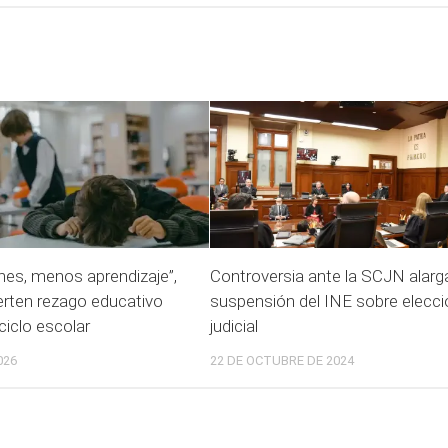
es, menos aprendizaje”,
Controversia ante la SCJN alarg
erten rezago educativo
suspensión del INE sobre elecc
 ciclo escolar
judicial
026
22 DE OCTUBRE DE 2024