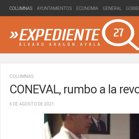
Skip
COLUMNAS
AYUNTAMIENTOS
ECONOMIA
GENERAL
GOBIE
to
content
COLUMNAS
CONEVAL, rumbo a la rev
6 DE AGOSTO DE 2021