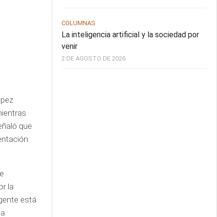
COLUMNAS
La inteligencia artificial y la sociedad por
venir
2 DE AGOSTO DE 2026
ópez
mientras
eñaló que
entación
de
r la
gente está
sa.