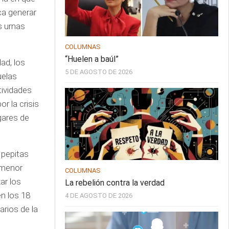
ca generar
s urnas
COLUMNAS
“Huelen a baúl”
ad, los
5 DE AGOSTO DE 2026
uelas
tividades
 la crisis
gares de
 pepitas
 menor
COLUMNAS
ar los
La rebelión contra la verdad
en los 18
4 DE AGOSTO DE 2026
rios de la