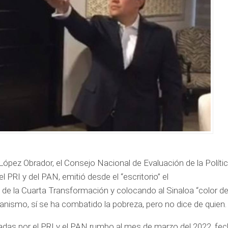
López Obrador, el Consejo Nacional de Evaluación de la Políti
 PRI y del PAN, emitió desde el “escritorio” el
e la Cuarta Transformación y colocando al Sinaloa “color de 
anismo, sí se ha combatido la pobreza, pero no dice de quien
eadas por el PRI y el PAN rumbo al mes de marzo del 2022, fe