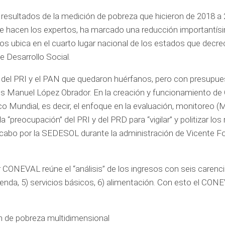
y resultados de la medición de pobreza que hicieron de 2018 a 
e hacen los expertos, ha marcado una reducción importantísi
os ubica en el cuarto lugar nacional de los estados que decrec
de Desarrollo Social.
 del PRI y el PAN que quedaron huérfanos, pero con presupue
ndrés Manuel López Obrador. En la creación y funcionamiento 
nco Mundial, es decir, el enfoque en la evaluación, monitoreo (
 “preocupación” del PRI y del PRD para “vigilar” y politizar los
a cabo por la SEDESOL durante la administración de Vicente F
CONEVAL reúne el “análisis” de los ingresos con seis carenc
vivienda, 5) servicios básicos, 6) alimentación. Con esto el CON
ón de pobreza multidimensional