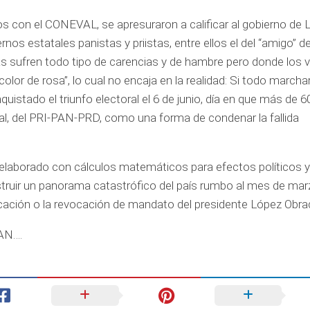
dos con el CONEVAL, se apresuraron a calificar al gobierno de
os estatales panistas y priistas, entre ellos el del “amigo” de
ias sufren todo tipo de carencias y de hambre pero donde los 
olor de rosa”, lo cual no encaja en la realidad: Si todo march
istado el triunfo electoral el 6 de junio, día en que más de 6
al, del PRI-PAN-PRD, como una forma de condenar la fallida
 elaborado con cálculos matemáticos para efectos políticos 
nstruir un panorama catastrófico del país rumbo al mes de ma
ificación o la revocación de mandato del presidente López Obr
PAN….