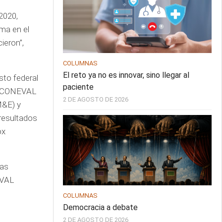
2020,
ma en el
ieron”,
COLUMNAS
El reto ya no es innovar, sino llegar al
sto federal
paciente
de CONEVAL
2 DE AGOSTO DE 2026
M&E) y
 resultados
ox
ias
EVAL
COLUMNAS
Democracia a debate
2 DE AGOSTO DE 2026