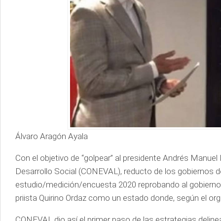
Álvaro Aragón Ayala
Con el objetivo de “golpear” al presidente Andrés Manuel 
Desarrollo Social (CONEVAL), reducto de los gobiernos del
estudio/medición/encuesta 2020 reprobando al gobierno d
priista Quirino Ordaz como un estado donde, según el org
CONEVAL dio así el primer paso de las estrategias delin