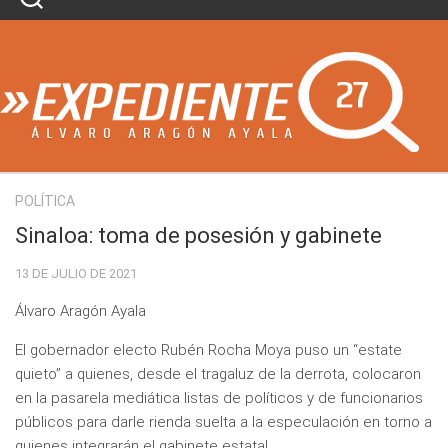
Skip
to
content
POLÍTICA
Sinaloa: toma de posesión y gabinete
13 DE JULIO DE 2021
Álvaro Aragón Ayala
El gobernador electo Rubén Rocha Moya puso un “estate
quieto” a quienes, desde el tragaluz de la derrota, colocaron
en la pasarela mediática listas de políticos y de funcionarios
públicos para darle rienda suelta a la especulación en torno a
quienes integrarán el gabinete estatal.