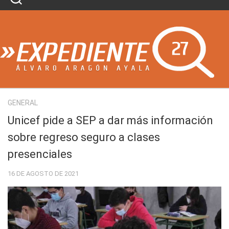
Skip
to
content
GENERAL
Unicef pide a SEP a dar más información
sobre regreso seguro a clases
presenciales
16 DE AGOSTO DE 2021